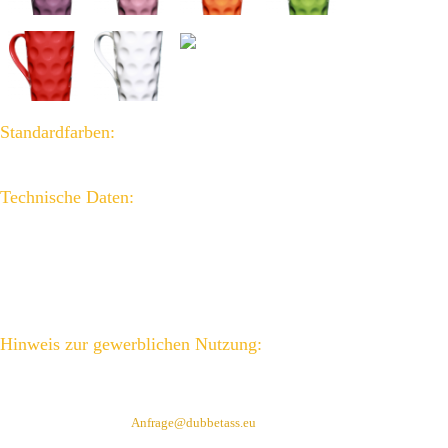
Standardfarben:
weiss, schwarz, rot, orange, blau, grün, altrosa, flieder (weitere Farben auf Anfrage)
Technische Daten:
Masseinheit 0,5 l
Material: Keramik,
spülmaschinengeeignet
mikrowellengeeignet
Hinweis zur gewerblichen Nutzung:
Alle Tassen sind mit CE- Eichung (innen) / Konformitätsbewertung versehen.
Haben wir Ihr Interesse geweckt ?
Einfach eine E-Mail an:
Anfrage@dubbetass.eu
senden oder 06322 / 25 77
anrufen