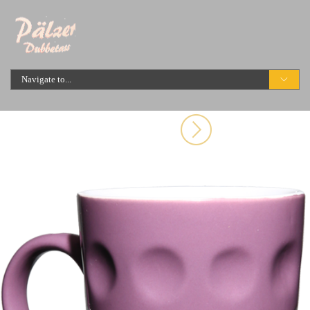
Navigate to...
Start
Geschichte
Fachhaendler
Kontakt / Impressum
Datenschutz